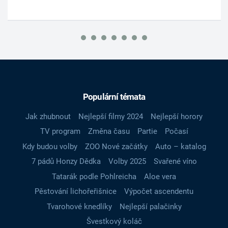
Populární témata
Jak zhubnout
Nejlepší filmy 2024
Nejlepší horory
TV program
Změna času
Partie
Počasí
Kdy budou volby
ZOO Nové začátky
Auto – katalog
7 pádů Honzy Dědka
Volby 2025
Svařené víno
Tatarák podle Pohlreicha
Aloe vera
Pěstování lichořeřišnice
Výpočet ascendentu
Tvarohové knedlíky
Nejlepší palačinky
Švestkový koláč