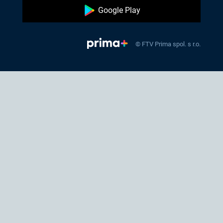
Google Play
© FTV Prima spol. s r.o.