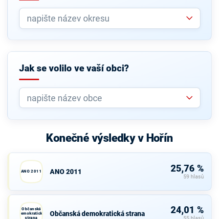
Jak se volilo ve vaší obci?
Konečné výsledky v Hořín
25,76 %
ANO 2011
ANO 2011
59 hlasů
24,01 %
Občanská
Občanská demokratická strana
demokratická
strana
55 hlasů