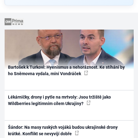
Bartošek k Turkovi: Hyenismus a nehoráznost. Ke stíhání by
ho Sněmovna vydala, míní Vondráček
Lékárničky, drony i pytle na mrtvoly: Jsou tržiště jako
Wildberries legitimním cílem Ukrajiny?
Šándor: Na masy ruských vojáků budou ukrajinské drony
krátké. Konflikt se nevyvíjí dobře