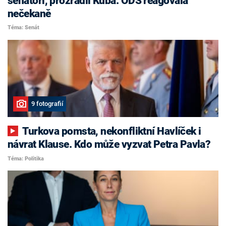
senátoři, prozradil Kuba. ODS reagovala
nečekaně
Téma: Senát
9 fotografií
Turkova pomsta, nekonfliktní Havlíček i
návrat Klause. Kdo může vyzvat Petra Pavla?
Téma: Politika