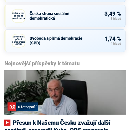
3,49 %
Česká strana sociálně
Česká strana
sociálně
demokratická
demokratická
8 hlasů
Svoboda a
1,74 %
Svoboda a přímá demokracie
přímá
demokracie
(SPD)
4 hlasů
(SPD)
Nejnovější příspěvky k tématu
6 fotografií
Přesun k Našemu Česku zvažují další