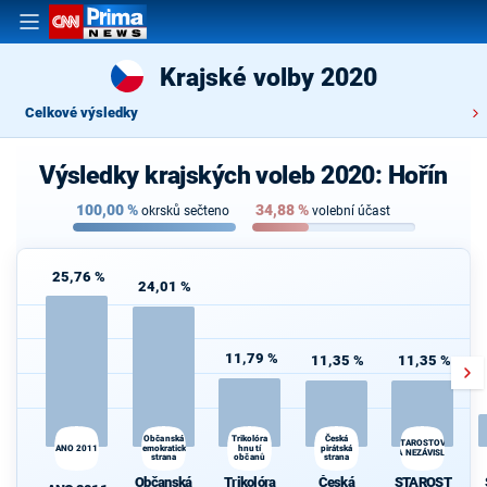
Krajské volby 2020
Celkové výsledky
Výsledky krajských voleb 2020: Hořín
100,00
%
34,88
%
okrsků sečteno
volební účast
25,76 %
24,01 %
11,79 %
11,35 %
11,35 %
Občanská
Česká
Trikolóra
STAROSTOVÉ
ANO 2011
demokratická
hnutí
pirátská
A NEZÁVISLÍ
strana
občanů
strana
Občanská
Trikolóra
Česká
STAROST