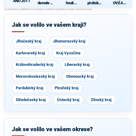
ANO 2011
demokrati
hnutí
pirátská
OVÉ A
cká strana
občanů
strana
NEZÁVISL
S
Í
Jak se volilo ve vašem kraji?
Jihočeský kraj
Jihomoravský kraj
Karlovarský kraj
Kraj Vysočina
Královéhradecký kraj
Liberecký kraj
Moravskoslezský kraj
Olomoucký kraj
Pardubický kraj
Plzeňský kraj
Středočeský kraj
Ústecký kraj
Zlínský kraj
Jak se volilo ve vašem okrese?