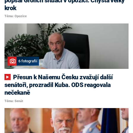
popsal Grolich situaci v opozici. Chystá velký
krok
Téma: Opozice
6 fotografií
Přesun k Našemu Česku zvažují další
senátoři, prozradil Kuba. ODS reagovala
nečekaně
Téma: Senát