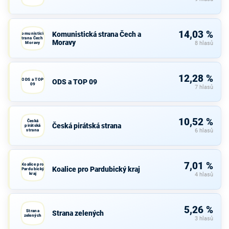
14,03 %
Komunistická strana Čech a
Komunistická
strana Čech a
Moravy
Moravy
8 hlasů
12,28 %
ODS a TOP
ODS a TOP 09
09
7 hlasů
10,52 %
Česká
Česká pirátská strana
pirátská
strana
6 hlasů
7,01 %
Koalice pro
Koalice pro Pardubický kraj
Pardubický
kraj
4 hlasů
5,26 %
Strana
Strana zelených
zelených
3 hlasů