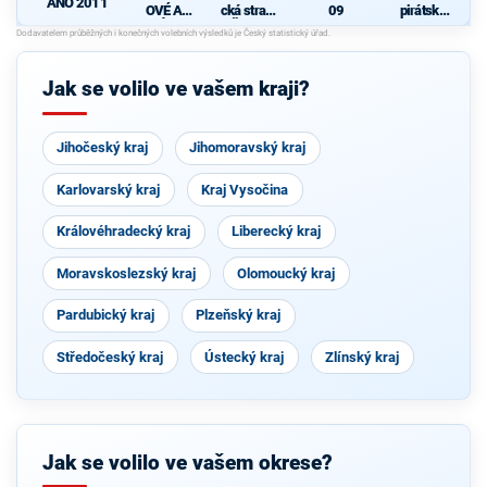
ANO 2011
OVÉ A
cká strana
09
pirátská
NEZÁVISL
Čech a
strana
P
Í
Moravy
Jak se volilo ve vašem kraji?
Jihočeský kraj
Jihomoravský kraj
Karlovarský kraj
Kraj Vysočina
Královéhradecký kraj
Liberecký kraj
Moravskoslezský kraj
Olomoucký kraj
Pardubický kraj
Plzeňský kraj
Středočeský kraj
Ústecký kraj
Zlínský kraj
Jak se volilo ve vašem okrese?