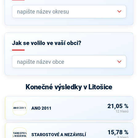
Jak se volilo ve vaší obci?
Konečné výsledky v Litošice
21,05 %
ANO 2011
ANO 2011
12 hlasů
15,78 %
STAROSTOVÉ
STAROSTOVÉ A NEZÁVISLÍ
A NEZÁVISLÍ
9 hlasů