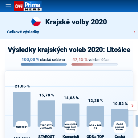
Krajské volby 2020
Celkové výsledky
Výsledky krajských voleb 2020: Litošice
100,00
%
47,15
%
okrsků sečteno
volební účast
21,05 %
15,78 %
14,03 %
12,28 %
10,52 %
Komunistická
Česká
STAROSTOVÉ
ODS a TOP
ANO 2011
strana Čech a
pirátská
A NEZÁVISLÍ
09
Moravy
strana
STAROST
Komunisti
ODS a TOP
Česká