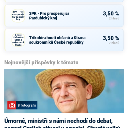
3PK - Pro
3,50 %
3PK - Pro prosperující
prosperující
Pardubický
Pardubický kraj
2 hlasů
kraj
Trikolóra
hnutí
3,50 %
Trikolóra hnutí občanů a Strana
občanů a
Strana
soukromníků České republiky
soukromníků
2 hlasů
České
republiky
Nejnovější příspěvky k tématu
8 fotografií
Úmorné, ministři s námi nechodí do debat,