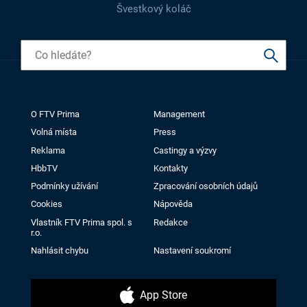
Švestkový koláč
O FTV Prima
Management
Volná místa
Press
Reklama
Castingy a výzvy
HbbTV
Kontakty
Podmínky užívání
Zpracování osobních údajů
Cookies
Nápověda
Vlastník FTV Prima spol. s
Redakce
r.o.
Nahlásit chybu
Nastavení soukromí
App Store