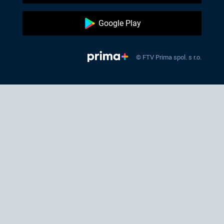
Google Play
© FTV Prima spol. s r.o.