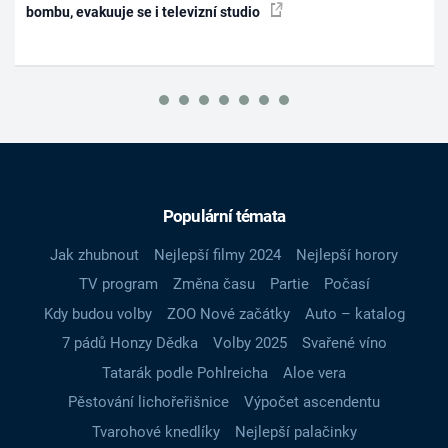
bombu, evakuuje se i televizní studio
Populární témata
Jak zhubnout
Nejlepší filmy 2024
Nejlepší horory
TV program
Změna času
Partie
Počasí
Kdy budou volby
ZOO Nové začátky
Auto – katalog
7 pádů Honzy Dědka
Volby 2025
Svařené víno
Tatarák podle Pohlreicha
Aloe vera
Pěstování lichořeřišnice
Výpočet ascendentu
Tvarohové knedlíky
Nejlepší palačinky