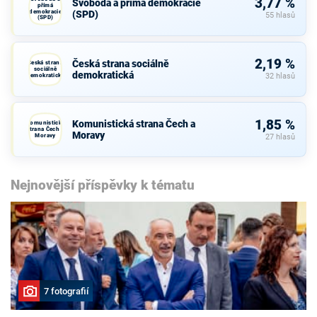
3,77 %
Svoboda a přímá demokracie
přímá
demokracie
(SPD)
55 hlasů
(SPD)
2,19 %
Česká strana sociálně
Česká strana
sociálně
demokratická
demokratická
32 hlasů
1,85 %
Komunistická strana Čech a
Komunistická
strana Čech a
Moravy
Moravy
27 hlasů
Nejnovější příspěvky k tématu
7 fotografií