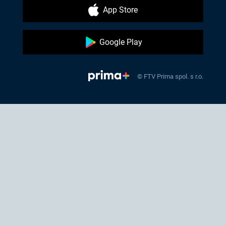
App Store
Google Play
© FTV Prima spol. s r.o.