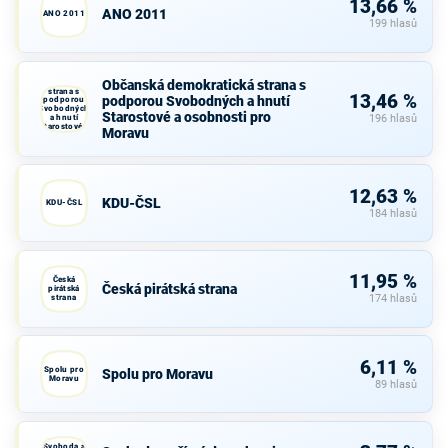
13,66 %
ANO 2011
ANO 2011
199 hlasů
Občanská
Občanská demokratická strana s
demokratická
strana s
13,46 %
podporou Svobodných a hnutí
podporou
Svobodných
Starostové a osobnosti pro
a hnutí
196 hlasů
Starostové a
Moravu
osobnosti
pro Moravu
12,63 %
KDU-ČSL
KDU-ČSL
184 hlasů
11,95 %
Česká
Česká pirátská strana
pirátská
strana
174 hlasů
6,11 %
Spolu pro
Spolu pro Moravu
Moravu
89 hlasů
Svoboda a