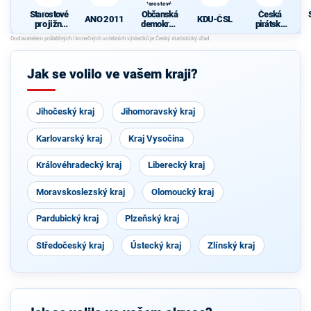
Starostové a
osobnosti
Starostové
Občanská
Česká
pro Moravu
ANO 2011
KDU-ČSL
pro jižní
demokrati
pirátská
Moravu
cká strana
strana
s podporou
Svobodný
ch a hnutí
Jak se volilo ve vašem kraji?
Starostové
a
osobnosti
pro
Jihočeský kraj
Jihomoravský kraj
Moravu
Karlovarský kraj
Kraj Vysočina
Královéhradecký kraj
Liberecký kraj
Moravskoslezský kraj
Olomoucký kraj
Pardubický kraj
Plzeňský kraj
Středočeský kraj
Ústecký kraj
Zlínský kraj