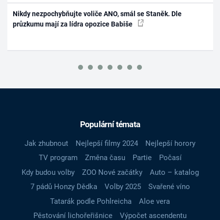
Nikdy nezpochybňujte voliče ANO, smál se Staněk. Dle
průzkumu mají za lídra opozice Babiše
Populární témata
Jak zhubnout
Nejlepší filmy 2024
Nejlepší horory
TV program
Změna času
Partie
Počasí
Kdy budou volby
ZOO Nové začátky
Auto – katalog
7 pádů Honzy Dědka
Volby 2025
Svařené víno
Tatarák podle Pohlreicha
Aloe vera
Pěstování lichořeřišnice
Výpočet ascendentu