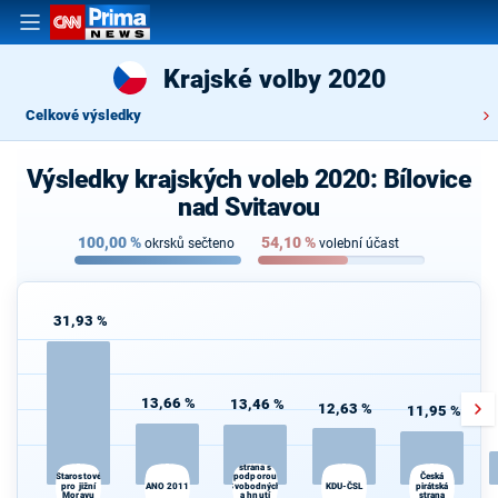
Krajské volby 2020
Celkové výsledky
Výsledky krajských voleb 2020: Bílovice
nad Svitavou
100,00
%
54,10
%
okrsků sečteno
volební účast
31,93 %
13,66 %
13,46 %
12,63 %
11,95 %
Občanská
demokratická
strana s
Starostové
podporou
Česká
pro jižní
ANO 2011
Svobodných
KDU-ČSL
pirátská
Moravu
a hnutí
strana