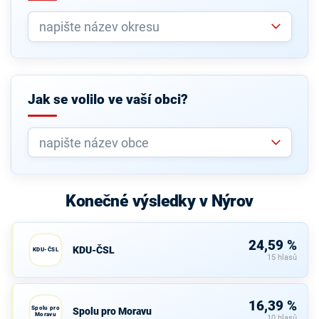
Jak se volilo ve vaší obci?
Konečné výsledky v Nýrov
24,59 %
KDU-ČSL
KDU-ČSL
15 hlasů
16,39 %
Spolu pro
Spolu pro Moravu
Moravu
10 hlasů