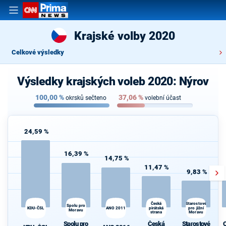
Krajské volby 2020
Celkové výsledky
Výsledky krajských voleb 2020: Nýrov
100,00
%
37,06
%
okrsků sečteno
volební účast
24,59 %
16,39 %
14,75 %
11,47 %
9,83 %
d
Česká
Starostové
Spolu pro
KDU-ČSL
ANO 2011
pirátská
pro jižní
Moravu
strana
Moravu
Spolu pro
Česká
Starostové