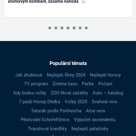
atomovým bombám, zasáhla náhoda
Populární témata
Jak zhubnout
Nejlepší filmy 2024
Nejlepší horory
TV program
Změna času
Partie
Počasí
Kdy budou volby
ZOO Nové začátky
Auto – katalog
7 pádů Honzy Dědka
Volby 2025
Svařené víno
Tatarák podle Pohlreicha
Aloe vera
Pěstování lichořeřišnice
Výpočet ascendentu
Tvarohové knedlíky
Nejlepší palačinky