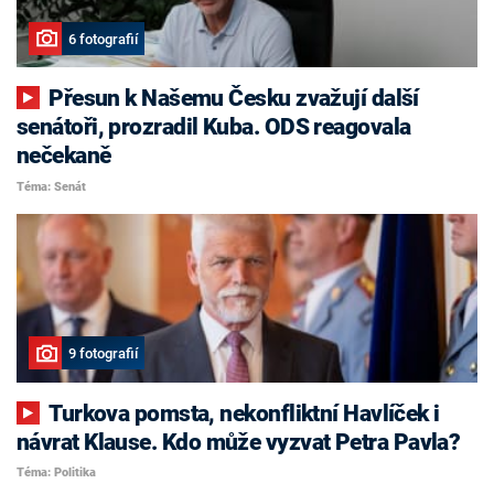
6 fotografií
Přesun k Našemu Česku zvažují další
senátoři, prozradil Kuba. ODS reagovala
nečekaně
Téma: Senát
9 fotografií
Turkova pomsta, nekonfliktní Havlíček i
návrat Klause. Kdo může vyzvat Petra Pavla?
Téma: Politika