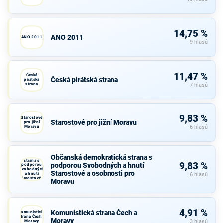
14,75 %
ANO 2011
ANO 2011
9 hlasů
11,47 %
Česká
Česká pirátská strana
pirátská
strana
7 hlasů
9,83 %
Starostové
Starostové pro jižní Moravu
pro jižní
Moravu
6 hlasů
Občanská
Občanská demokratická strana s
demokratická
strana s
9,83 %
podporou Svobodných a hnutí
podporou
Svobodných
Starostové a osobnosti pro
a hnutí
6 hlasů
Starostové a
Moravu
osobnosti
pro Moravu
4,91 %
Komunistická strana Čech a
Komunistická
strana Čech a
Moravy
Moravy
3 hlasů