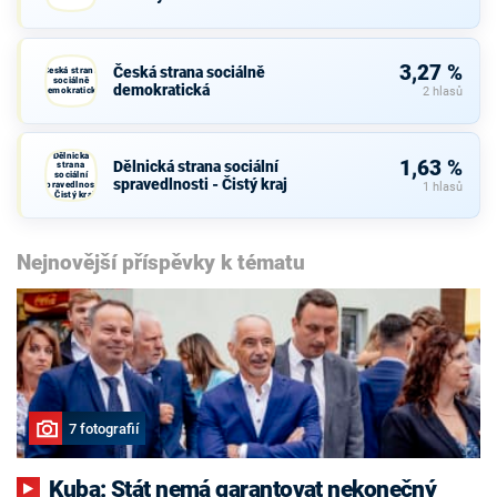
3,27 %
Česká strana sociálně
Česká strana
sociálně
demokratická
demokratická
2 hlasů
Dělnická
1,63 %
Dělnická strana sociální
strana
sociální
spravedlnosti - Čistý kraj
spravedlnosti
1 hlasů
- Čistý kraj
Nejnovější příspěvky k tématu
7 fotografií
Kuba: Stát nemá garantovat nekonečný