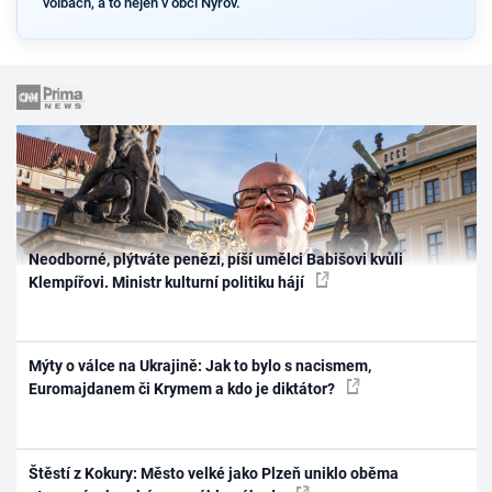
volbách, a to nejen v obci Nýrov.
Neodborné, plýtváte penězi, píší umělci Babišovi kvůli
Klempířovi. Ministr kulturní politiku hájí
Mýty o válce na Ukrajině: Jak to bylo s nacismem,
Euromajdanem či Krymem a kdo je diktátor?
Štěstí z Kokury: Město velké jako Plzeň uniklo oběma