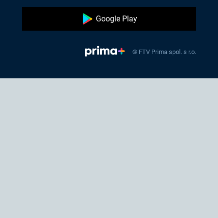
Google Play
© FTV Prima spol. s r.o.