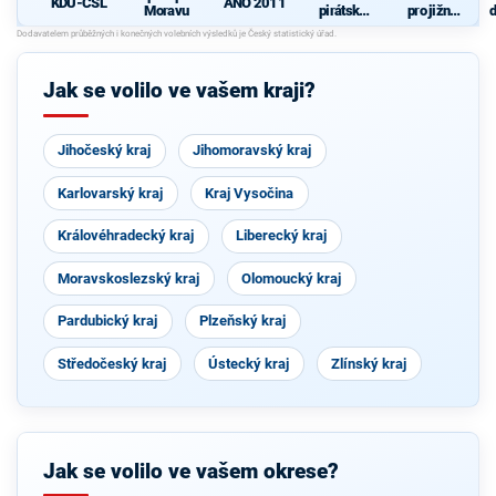
KDU-ČSL
ANO 2011
Moravu
pirátská
pro jižní
d
strana
Moravu
c
s
Jak se volilo ve vašem kraji?
S
Jihočeský kraj
Jihomoravský kraj
Karlovarský kraj
Kraj Vysočina
Královéhradecký kraj
Liberecký kraj
Moravskoslezský kraj
Olomoucký kraj
Pardubický kraj
Plzeňský kraj
Středočeský kraj
Ústecký kraj
Zlínský kraj
Jak se volilo ve vašem okrese?