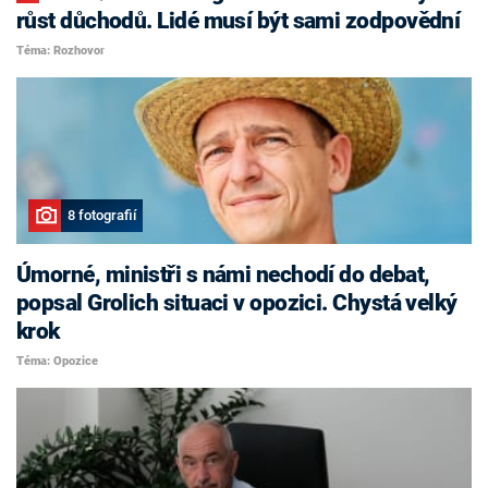
růst důchodů. Lidé musí být sami zodpovědní
Téma: Rozhovor
8 fotografií
Úmorné, ministři s námi nechodí do debat,
popsal Grolich situaci v opozici. Chystá velký
krok
Téma: Opozice