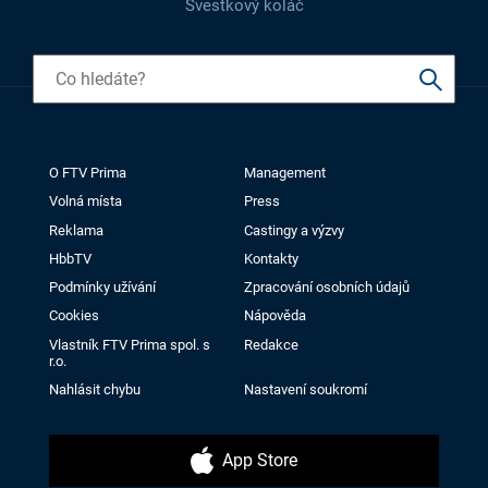
Švestkový koláč
O FTV Prima
Management
Volná místa
Press
Reklama
Castingy a výzvy
HbbTV
Kontakty
Podmínky užívání
Zpracování osobních údajů
Cookies
Nápověda
Vlastník FTV Prima spol. s
Redakce
r.o.
Nahlásit chybu
Nastavení soukromí
App Store