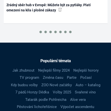
Zrádný sběr hub v Evropě: Můžete být za pytláky. Platí
omezení na kila i plošné zákazy
Populární témata
Jak zhubnout
Nejlepší filmy 2024
Nejlepší horory
TV program
Změna času
Partie
Počasí
Kdy budou volby
ZOO Nové začátky
Auto – katalog
7 pádů Honzy Dědka
Volby 2025
Svařené víno
Tatarák podle Pohlreicha
Aloe vera
Pěstování lichořeřišnice
Výpočet ascendentu