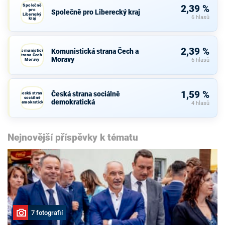
Společně
2,39 %
pro
Společně pro Liberecký kraj
Liberecký
6 hlasů
kraj
2,39 %
Komunistická strana Čech a
Komunistická
strana Čech a
Moravy
Moravy
6 hlasů
1,59 %
Česká strana sociálně
Česká strana
sociálně
demokratická
demokratická
4 hlasů
Nejnovější příspěvky k tématu
7 fotografií