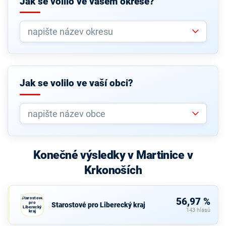
Jak se volilo ve vašem okrese?
Jak se volilo ve vaší obci?
Konečné výsledky v Martinice v
Krkonoších
Starostové
56,97 %
pro
Starostové pro Liberecký kraj
Liberecký
143 hlasů
kraj