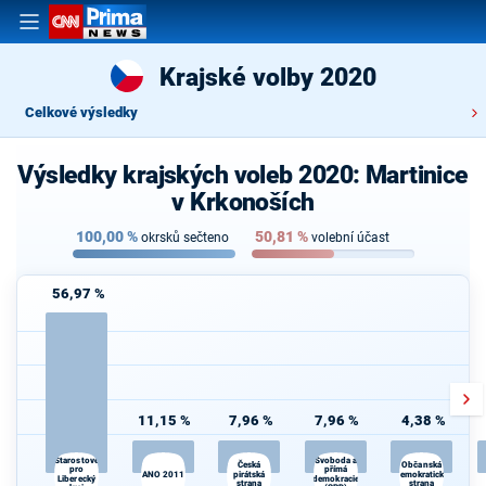
Krajské volby 2020
Celkové výsledky
Výsledky krajských voleb 2020: Martinice
v Krkonoších
100,00
%
50,81
%
okrsků sečteno
volební účast
56,97 %
11,15 %
7,96 %
7,96 %
4,38 %
Starostové
Svoboda a
Česká
Občanská
pro
přímá
ANO 2011
pirátská
demokratická
Liberecký
demokracie
strana
strana