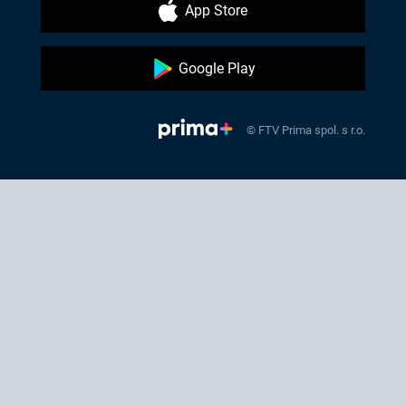
App Store
Google Play
© FTV Prima spol. s r.o.