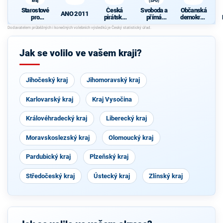
kraj
(SPD)
Starostové
Česká
Svoboda a
Občanská
ANO 2011
pro
pirátská
přímá
demokrati
Liberecký
strana
demokraci
cká strana
kraj
e (SPD)
Jak se volilo ve vašem kraji?
Jihočeský kraj
Jihomoravský kraj
Karlovarský kraj
Kraj Vysočina
Královéhradecký kraj
Liberecký kraj
Moravskoslezský kraj
Olomoucký kraj
Pardubický kraj
Plzeňský kraj
Středočeský kraj
Ústecký kraj
Zlínský kraj