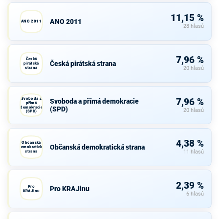
11,15 %
ANO 2011
ANO 2011
28 hlasů
7,96 %
Česká
Česká pirátská strana
pirátská
strana
20 hlasů
Svoboda a
7,96 %
Svoboda a přímá demokracie
přímá
demokracie
(SPD)
20 hlasů
(SPD)
4,38 %
Občanská
Občanská demokratická strana
demokratická
strana
11 hlasů
2,39 %
Pro
Pro KRAJinu
KRAJinu
6 hlasů