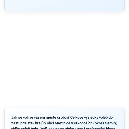
Jak se volí ve vašem městě či obci? Celkové výsledky voleb do
zastupitelstev krajů v obci Martinice v Krkonoších (okres Semily)
vidíte právě tady. Podívejte se na zisky stran i preferenční hlasy