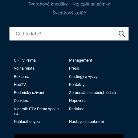
Tvarohové knedlíky
Nejlepší palačinky
Švestkový koláč
O FTV Prima
Management
Volná místa
Press
Reklama
Castingy a výzvy
HbbTV
Kontakty
Podmínky užívání
Zpracování osobních údajů
Cookies
Nápověda
Vlastník FTV Prima spol. s
Redakce
r.o.
Nahlásit chybu
Nastavení soukromí