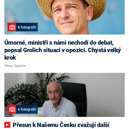
8 fotografií
Úmorné, ministři s námi nechodí do debat,
popsal Grolich situaci v opozici. Chystá velký
krok
Téma: Opozice
6 fotografií
Přesun k Našemu Česku zvažují další