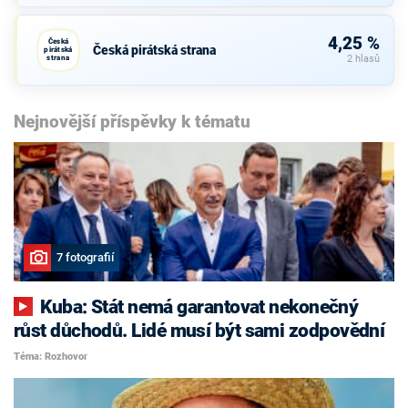
4,25 %
Česká
Česká pirátská strana
pirátská
strana
2 hlasů
Nejnovější příspěvky k tématu
7 fotografií
Kuba: Stát nemá garantovat nekonečný
růst důchodů. Lidé musí být sami zodpovědní
Téma: Rozhovor