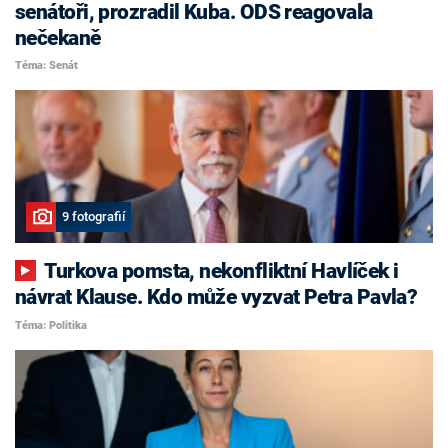
senátoři, prozradil Kuba. ODS reagovala
nečekaně
Téma: Senát
9 fotografií
Turkova pomsta, nekonfliktní Havlíček i
návrat Klause. Kdo může vyzvat Petra Pavla?
Téma: Politika