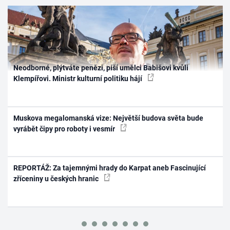
Neodborné, plýtváte penězi, píší umělci Babišovi kvůli
Klempířovi. Ministr kulturní politiku hájí
Muskova megalomanská vize: Největší budova světa bude
vyrábět čipy pro roboty i vesmír
REPORTÁŽ: Za tajemnými hrady do Karpat aneb Fascinující
zříceniny u českých hranic