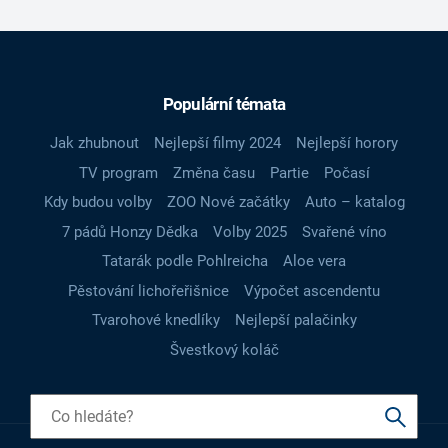
Populární témata
Jak zhubnout
Nejlepší filmy 2024
Nejlepší horory
TV program
Změna času
Partie
Počasí
Kdy budou volby
ZOO Nové začátky
Auto – katalog
7 pádů Honzy Dědka
Volby 2025
Svařené víno
Tatarák podle Pohlreicha
Aloe vera
Pěstování lichořeřišnice
Výpočet ascendentu
Tvarohové knedlíky
Nejlepší palačinky
Švestkový koláč