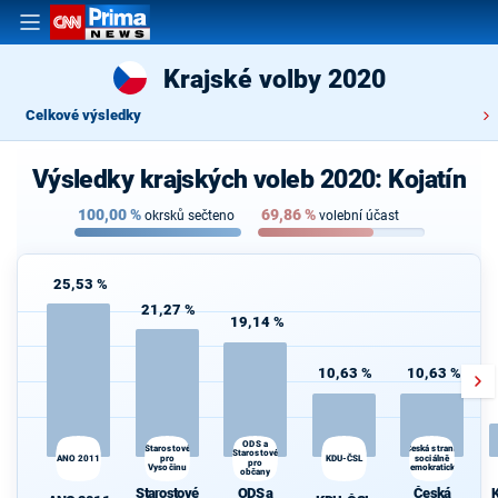
Krajské volby 2020
Celkové výsledky
Výsledky krajských voleb 2020: Kojatín
100,00
%
69,86
%
okrsků sečteno
volební účast
25,53 %
21,27 %
19,14 %
10,63 %
10,63 %
ODS a
Starostové
K
Česká strana
Starostové
ANO 2011
pro
KDU-ČSL
sociálně
s
pro
Vysočinu
demokratická
občany
Starostové
ODS a
Česká
K