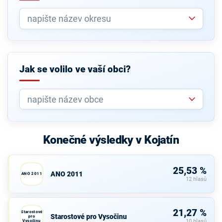
Jak se volilo ve vaší obci?
Konečné výsledky v Kojatín
25,53 %
ANO 2011
ANO 2011
12 hlasů
21,27 %
Starostové
Starostové pro Vysočinu
pro
Vysočinu
10 hlasů