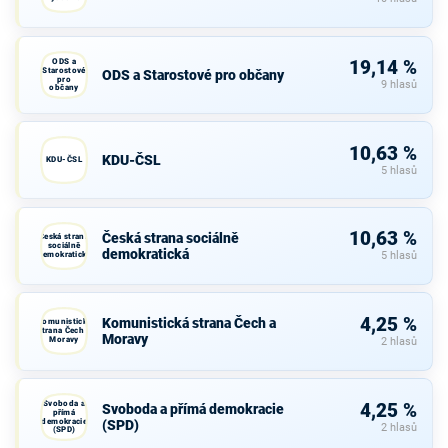
ODS a
19,14 %
Starostové
ODS a Starostové pro občany
pro
9 hlasů
občany
10,63 %
KDU-ČSL
KDU-ČSL
5 hlasů
10,63 %
Česká strana sociálně
Česká strana
sociálně
demokratická
demokratická
5 hlasů
4,25 %
Komunistická strana Čech a
Komunistická
strana Čech a
Moravy
Moravy
2 hlasů
Svoboda a
4,25 %
Svoboda a přímá demokracie
přímá
demokracie
(SPD)
2 hlasů
(SPD)