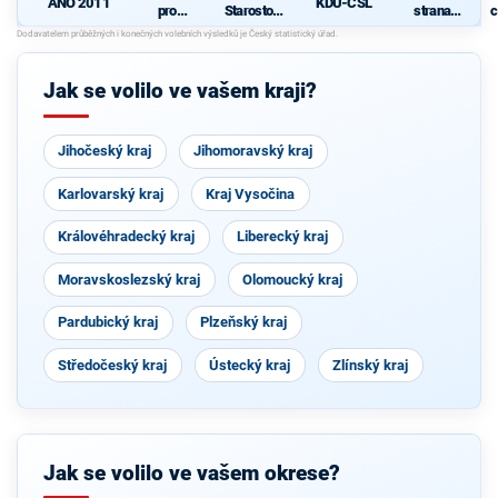
ANO 2011
KDU-ČSL
pro
Starostové
strana
c
Vysočinu
pro občany
sociálně
demokrati
cká
Jak se volilo ve vašem kraji?
Jihočeský kraj
Jihomoravský kraj
Karlovarský kraj
Kraj Vysočina
Královéhradecký kraj
Liberecký kraj
Moravskoslezský kraj
Olomoucký kraj
Pardubický kraj
Plzeňský kraj
Středočeský kraj
Ústecký kraj
Zlínský kraj
Jak se volilo ve vašem okrese?