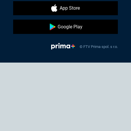
App Store
Google Play
© FTV Prima spol. s r.o.