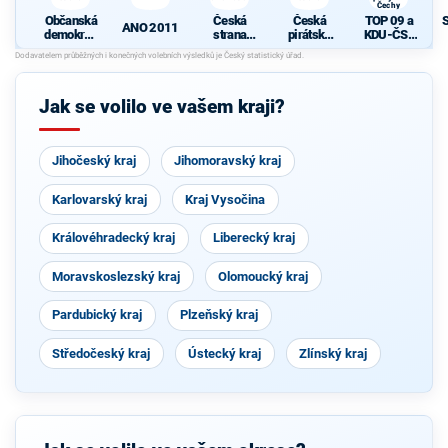
Čechy
Občanská
Česká
Česká
TOP 09 a
ANO 2011
demokrati
strana
pirátská
KDU-ČSL
cká strana
sociálně
strana
- Společně
N
demokrati
pro jižní
cká
Čechy
Jak se volilo ve vašem kraji?
Jihočeský kraj
Jihomoravský kraj
Karlovarský kraj
Kraj Vysočina
Královéhradecký kraj
Liberecký kraj
Moravskoslezský kraj
Olomoucký kraj
Pardubický kraj
Plzeňský kraj
Středočeský kraj
Ústecký kraj
Zlínský kraj