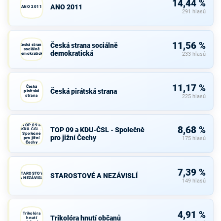
14,44 %
ANO 2011
ANO 2011
291 hlasů
11,56 %
Česká strana sociálně
Česká strana
sociálně
demokratická
demokratická
233 hlasů
11,17 %
Česká
Česká pirátská strana
pirátská
strana
225 hlasů
TOP 09 a
8,68 %
TOP 09 a KDU-ČSL - Společně
KDU-ČSL -
Společně
pro jižní Čechy
pro jižní
175 hlasů
Čechy
7,39 %
STAROSTOVÉ
STAROSTOVÉ A NEZÁVISLÍ
A NEZÁVISLÍ
149 hlasů
4,91 %
Trikolóra
Trikolóra hnutí občanů
hnutí