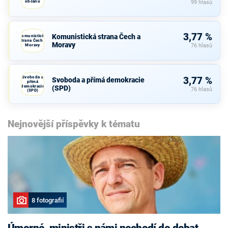
občanů
99 hlasů
3,77 %
Komunistická strana Čech a
Komunistická
strana Čech a
Moravy
Moravy
76 hlasů
Svoboda a
3,77 %
Svoboda a přímá demokracie
přímá
demokracie
(SPD)
76 hlasů
(SPD)
Nejnovější příspěvky k tématu
8 fotografií
Úmorné, ministři s námi nechodí do debat,