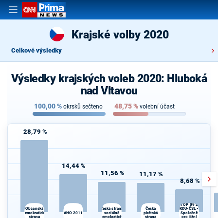
Krajské volby 2020
Celkové výsledky
Výsledky krajských voleb 2020: Hluboká
nad Vltavou
100,00
%
48,75
%
okrsků sečteno
volební účast
28,79 %
14,44 %
11,56 %
11,17 %
8,68 %
TOP 09 a
Česká
Občanská
Česká strana
KDU-ČSL -
S
demokratická
ANO 2011
sociálně
pirátská
Společně
strana
demokratická
strana
pro jižní