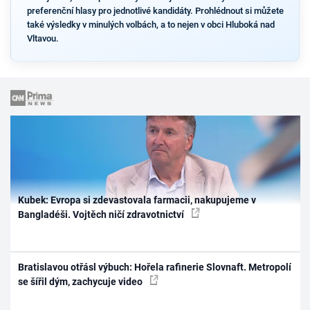
preferenční hlasy pro jednotlivé kandidáty. Prohlédnout si můžete
také výsledky v minulých volbách, a to nejen v obci Hluboká nad
Vltavou.
Kubek: Evropa si zdevastovala farmacii, nakupujeme v
Bangladéši. Vojtěch ničí zdravotnictví
Bratislavou otřásl výbuch: Hořela rafinerie Slovnaft. Metropolí
se šířil dým, zachycuje video