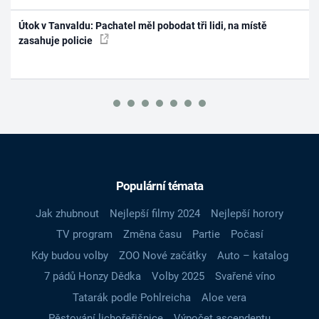
Útok v Tanvaldu: Pachatel měl pobodat tři lidi, na místě
zasahuje policie
Populární témata
Jak zhubnout
Nejlepší filmy 2024
Nejlepší horory
TV program
Změna času
Partie
Počasí
Kdy budou volby
ZOO Nové začátky
Auto – katalog
7 pádů Honzy Dědka
Volby 2025
Svařené víno
Tatarák podle Pohlreicha
Aloe vera
Pěstování lichořeřišnice
Výpočet ascendentu