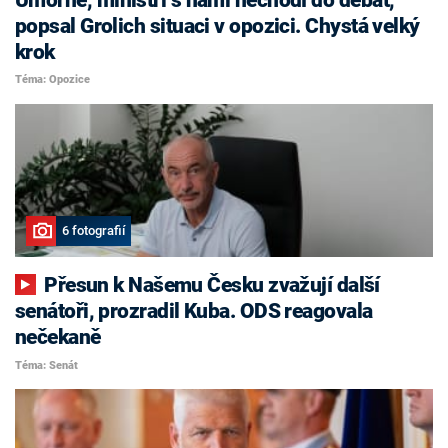
popsal Grolich situaci v opozici. Chystá velký
krok
Téma: Opozice
6 fotografií
Přesun k Našemu Česku zvažují další
senátoři, prozradil Kuba. ODS reagovala
nečekaně
Téma: Senát