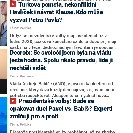
Turkova pomsta, nekonfliktní
NEWS.
NEWS to řekl zakladatel hnutí a jihočeský hejtman
Martin Kuba. Konkrétní nebyl, ale získat by takto mohl
Havlíček i návrat Klause. Kdo může
například senátora Zdeňka Hrabu, který je dnes
vyzvat Petra Pavla?
součástí klubu ODS a TOP 09. Hraba to na dotaz
Téma: Politika
redakce nevyloučil. Předseda klubu senátorů ODS
Zdeněk Nytra redakci řekl, že počítá s odchodem
I když se prezidentské volby mají uskutečnit až v
některých senátorů z klubu a že Naše Česko není
lednu 2028, sázkové kanceláře už delší dobu přijímají
nepřítel, ale soupeř.
sázky na vítěze. Jednoznačným favoritem je současná
Decroix: Se svoločí jsem byla na vládu
hlava státu Petr Pavel. Daleko za ním pak bookmakeři
zmiňují dva výrazné politiky ANO, tedy premiéra
ještě hodná. Spolu říkalo pravdu, lidé ji
Andreje Babiše a ministra průmyslu Karla Havlíčka.
nechtěli vidět
Oblíbeným tipem samotných sázkařů je poslanec za
Téma: Rozhovor
Motoristy Filip Turek. Politolog Jan Kubáček nicméně
o případné kandidatuře kohokoliv ze zmíněné trojice
Vláda Andreje Babiše (ANO) je prvním kabinetem od
značně pochybuje. Podle něj současná koalice dosud
revoluce, který dává každý den najevo, že justici není
nemá osobu, která by Pavlovi mohla konkurovat.
potřeba respektovat. Alespoň to si myslí stínová
Prezidentské volby: Bude se
ministryně spravedlnosti ODS Eva Decroix. V
rozhovoru pro CNN Prima NEWS si nebrala servítky
opakovat duel Pavel vs. Babiš? Experti
ohledně politického výkonu svého nástupce Jeronýma
zmiňují pro a proti
Tejce (za ANO) či vládní zmocněnkyně pro lidská
Téma: Politika
práva Taťány Malé (ANO). Označením „svoloč“ na
adresu vlády prý byla ještě hodná. Decroix se také
Přestože prezidentské volby proběhnou až za zhruba