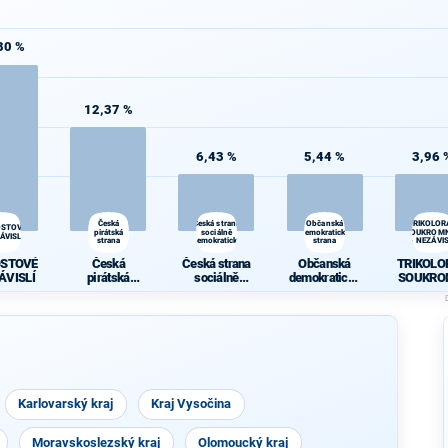
80 %
12,37 %
6,43 %
5,44 %
3,96 
Česká
Česká strana
Občanská
TRIKOLOR
OSTOVÉ
pirátská
sociálně
demokratická
SOUKROMN
ÁVISLÍ
strana
demokratická
strana
- NEZÁVIS
OSTOVÉ
Česká
Česká strana
Občanská
TRIKOLO
ÁVISLÍ
pirátská
sociálně
demokratická
SOUKRO
strana
demokratická
strana
CI -
NEZÁVI
Karlovarský kraj
Kraj Vysočina
Moravskoslezský kraj
Olomoucký kraj