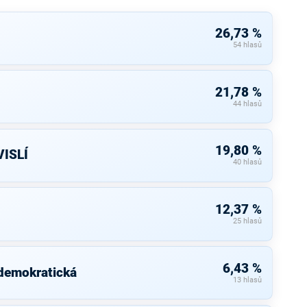
26,73 %
54 hlasů
21,78 %
44 hlasů
19,80 %
ISLÍ
40 hlasů
12,37 %
25 hlasů
6,43 %
 demokratická
13 hlasů