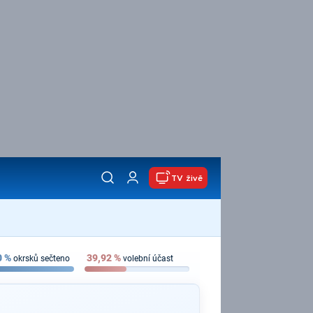
TV živě
0
%
39,92
%
okrsků sečteno
volební účast