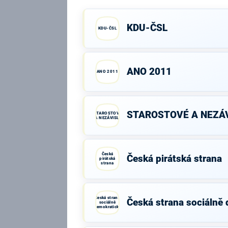
KDU-ČSL
KDU-ČSL
ANO 2011
ANO 2011
STAROSTOVÉ A NEZÁV
STAROSTOVÉ
A NEZÁVISLÍ
Česká
Česká pirátská strana
pirátská
strana
Česká strana
Česká strana sociálně
sociálně
demokratická