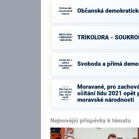
Občanská
Občanská demokratick
demokratická
strana
TRIKOLORA -
TRIKOLORA - SOUKROM
SOUKROMNÍCI
- NEZÁVISLÍ
Svoboda a
Svoboda a přímá demo
přímá
demokracie
(SPD)
Moravané,
pro
Moravané, pro zachová
zachování
Moravy se
sčítání lidu 2021 opět 
při sčítání
lidu 2021
opět
moravské národnosti
přihlasme
k moravské
národnosti
Nejnovější příspěvky k tématu