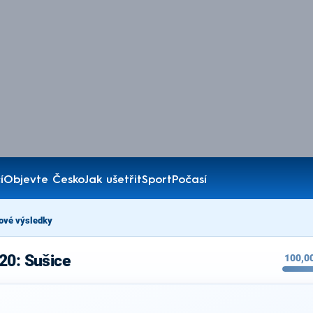
í
Objevte Česko
Jak ušetřit
Sport
Počasí
ové výsledky
20: Sušice
100,0