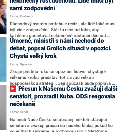
nekonečný růst důchodů. Lidé musí být
sami zodpovědní
Téma: Rozhovor
Důchodový systém potřebuje revizi, ale lidé také musí
být více zodpovědní. Stát tu není od toho, aby
každému garantoval nekonečně rostoucí důchod.
Úmorné, ministři s námi nechodí do
Chybí tu nový systém a my ho představíme,řekl
hejtman Jihočeského kraje a předseda hnutí Naše
debat, popsal Grolich situaci v opozici.
Česko Martin Kuba v rozhovoru pro CNN Prima NEWS.
Chystá velký krok
V čele státu pak podle něj nemůže být člověk, který by
Téma: Opozice
střetem zájmů omezoval čerpání financí a rozvoj,
dodal. Řešení u Andreje Babiše ale hodnotit nechtěl.
Zkraje příštího roku se opoziční lidovci chystají k
velkému kroku, představí totiž svou velkou
hospodářskou strategii. Její součástí bude příprava na
Přesun k Našemu Česku zvažují další
stárnutí populace, řekl ve středu na setkání s novináři
nový předseda lidovců Jan Grolich. Ten zároveň v
senátoři, prozradil Kuba. ODS reagovala
senátních volbách kandiduje ve Vyškově. Popsal i
nečekaně
aktivitu opozice, o níž vládní strany nebo političtí
Téma: Senát
komentátoři mluví jako o slabé a v defenzivě. „Je to
úmorná práce upozorňovat na chyby vlády. Ministři s
Na hnutí Naše Česko se obracejí někteří stávající
námi navíc nechodí do debat. Chceme ale ukazovat
senátoři a zvažují přesun do našeho klubu, pokud ho
svoje témata,“ odpověděl Grolich na dotaz CNN Prima
po volbách získáme. V rozhovoru pro CNN Prima