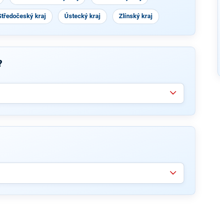
Středočeský kraj
Ústecký kraj
Zlínský kraj
?