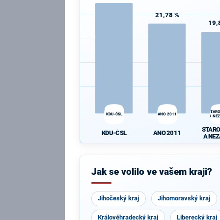
21,78 %
19,
STAR
KDU-ČSL
ANO 2011
A NEZ
STAR
KDU-ČSL
ANO 2011
A NEZ
Jak se volilo ve vašem kraji?
Jihočeský kraj
Jihomoravský kraj
Královéhradecký kraj
Liberecký kraj