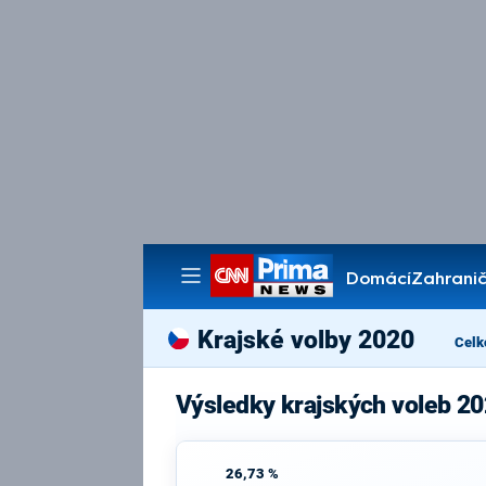
Domácí
Zahranič
Pořady
Krajské volby 2020
Celk
Výsledky krajských voleb 20
26,73 %