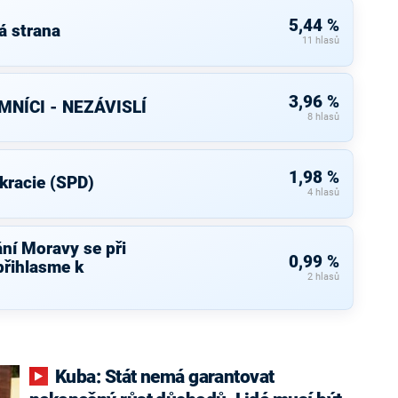
5,44 %
á strana
11 hlasů
3,96 %
NÍCI - NEZÁVISLÍ
8 hlasů
1,98 %
kracie (SPD)
4 hlasů
ní Moravy se při
0,99 %
přihlasme k
2 hlasů
Kuba: Stát nemá garantovat